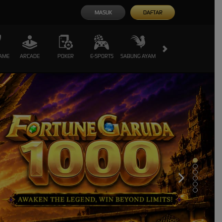
MASUK
DAFTAR
GAME
ARCADE
POKER
E-SPORTS
SABUNG AYAM
PROMOSI