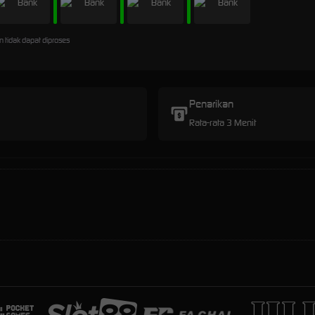
 tidak dapat diproses
Penarikan
Rata-rata 3 Menit