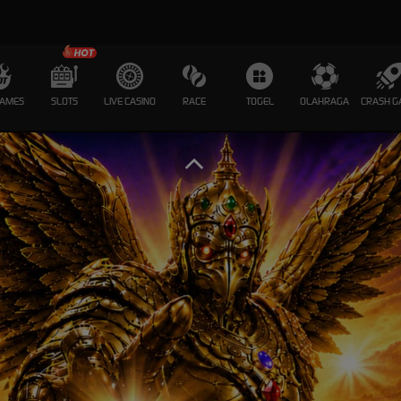
GAMES
SLOTS
LIVE CASINO
RACE
TOGEL
OLAHRAGA
CRASH 