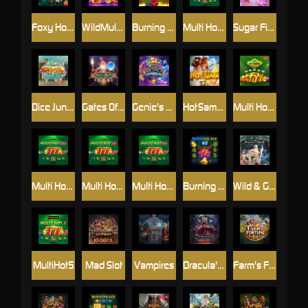
Foxy Hot 20
WildMultiStar
Burning Ice 10
Multi Hot 5 Burn Wilds
Sugar Fiesta
Dice Jungle
Gates Of Merlyn
Genie's Bonanza
HotSamba
Multi Hot Ways
Multi Hot 10
Multi Hot 20
Multi Hot 40
Burning Ice 40
Wild & Gods
MultiHot5
Mad Slot
Vampires
Dracula's Fortune
Farm's Fortune