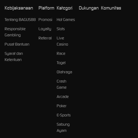
Kebijaksanaan
Platform
Kategori
Dukungan
Komunitas
Tentang BAGUS88
Promosi
Hot Games
Responsible
Loyalty
Slots
Gambling
Referral
Live
Pusat Bantuan
Casino
Syarat dan
Race
Ketentuan
Togel
Olahraga
Crash
Game
Arcade
Poker
E-Sports
Sabung
Ayam