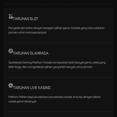
TARUHAN SLOT
Penyedia slot online dengan beragam pilihan game menarik yang memudahkan
pemain untuk mencapai jackpot
TARUHAN OLAHRAGA
Sportsbook Gaming Platform Terbaik menawarkan lebih banyak game, odds yang
lebih tinggi, dan menyediakan pilihan yang lebih banyak untuk pemain.
TARUHAN LIVE KASINO
Platform Pilihan bagi perusahaan-perusahaan terbaik di dunia, dengan pilihan
variasi game terbanyak