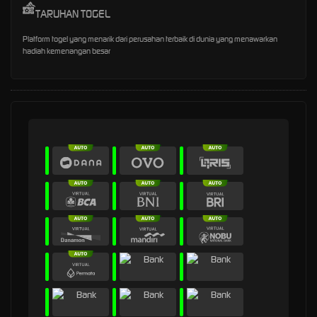
TARUHAN TOGEL
Platform togel yang menarik dari perusahan terbaik di dunia yang menawarkan
hadiah kemenangan besar