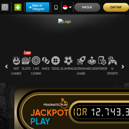
Main di
MASUK
DAFTAR
Telegram
HOT
SLOTS
LIVE
RACE
TOGEL
OLAHRAGA
CRASH
ARCADE
POKER
E-
SABUN
GAMES
CASINO
GAME
SPORTS
AYAM
IDR
12,743,
JACKPOT
PLAY