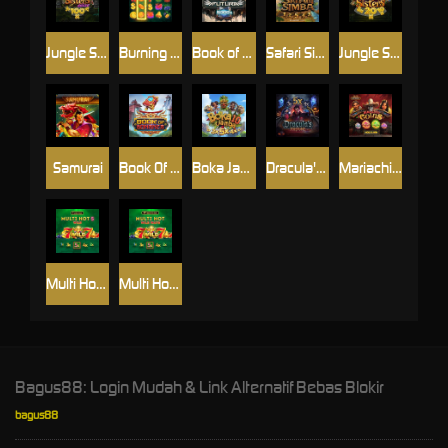
Jungle Sisters Deluxe
Burning Ice
Book of Futuria
Safari Simba
Jungle Sisters
Samurai
Book Of Bonanza
Boka Jamba 10
Dracula's Fortune Halloween Edition
Mariachi Coins
Multi Hot 5 Wild
Multi Hot Wild Ways
Bagus88: Login Mudah & Link Alternatif Bebas Blokir
bagus88