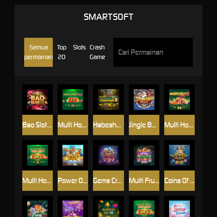
SMARTSOFT
Semua
Top
Slots
Crash
permainan
20
Game
Bao Slot 5X
Multi Hot 100
Habesha Fortune 5
Jingle Bell Bonanza
Multi Hot 5 Deluxe
Multi Hot 5 Super Wilds
Power Of Tiger
Gems Crown Charging Wilds
Multi Fruits Charging Wilds
Coins Of Atlantis