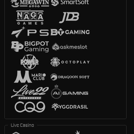
Live Casino