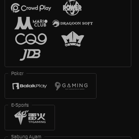
Poker
E-Sports
Sabung Ayam