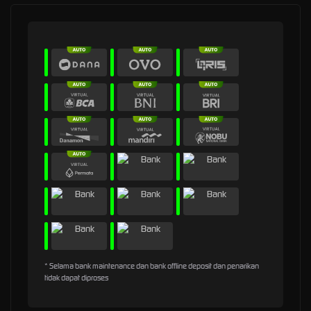
* Selama bank maintenance dan bank offline deposit dan penarikan
tidak dapat diproses