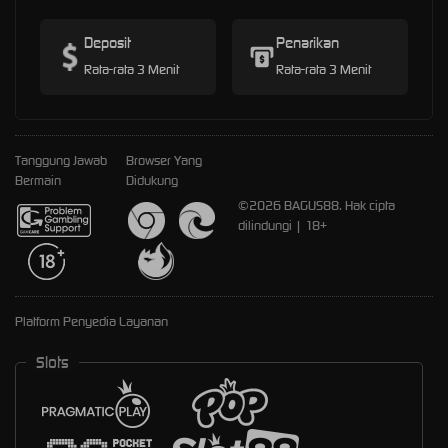
Deposit
Penarikan
Rata-rata 3 Menit
Rata-rata 3 Menit
Tanggung Jawab
Browser Yang
Bermain
Didukung
©2026 BAGUS88. Hak cipta
dilindungi | 18+
Platform Penyedia Layanan
Slots