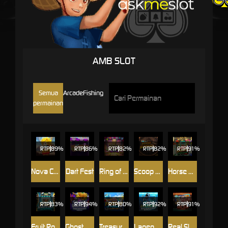
AMB SLOT
Semua
Arcade
Fishing
permainan
RTP
89%
RTP
86%
RTP
82%
RTP
82%
RTP
91%
Nova Crash : The Legends of Power
Dart Fest
Ring of Hopeful
Scoop Blessing
Horse Racing
RTP
83%
RTP
94%
RTP
80%
RTP
92%
RTP
91%
Fruit Roulette Slots
Ghost Busters
Treasure of Pirate
Lagend of Shooter
Real Slap