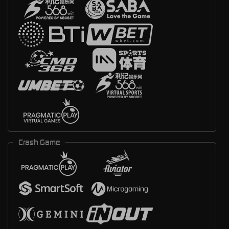
Crash Game