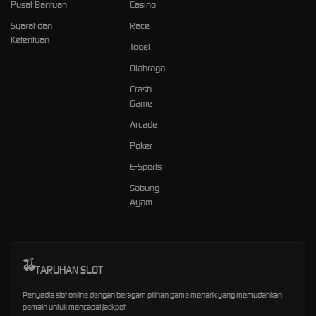
Pusat Bantuan
Casino
Syarat dan
Race
Ketentuan
Togel
Olahraga
Crash
Game
Arcade
Poker
E-Sports
Sabung
Ayam
TARUHAN SLOT
Penyedia slot online dengan beragam pilihan game menarik yang memudahkan
pemain untuk mencapai jackpot