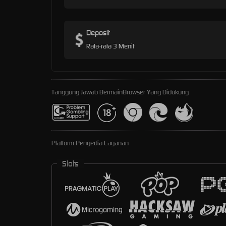
Deposit
Rata-rata 3 Menit
Tanggung Jawab Bermain
Browser Yang Didukung
Platform Penyedia Layanan
Slots