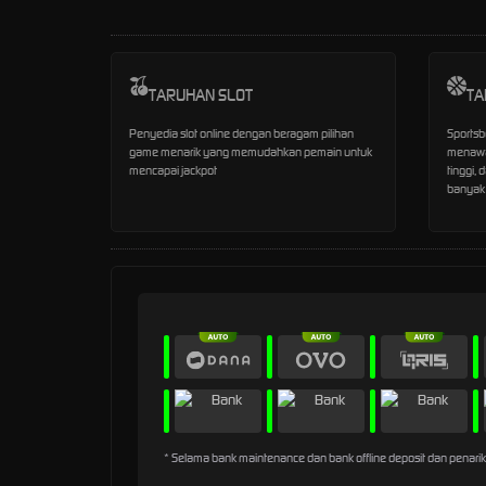
TARUHAN SLOT
TA
Penyedia slot online dengan beragam pilihan
Sportsb
game menarik yang memudahkan pemain untuk
menawar
mencapai jackpot
tinggi,
banyak 
* Selama bank maintenance dan bank offline deposit dan penarik