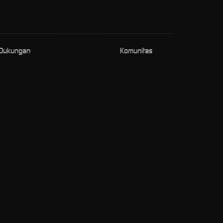
Dukungan
Komunitas