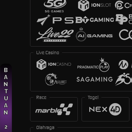
Live Casino
BANTUAN 24JAM
Race
Togel
Olahraga