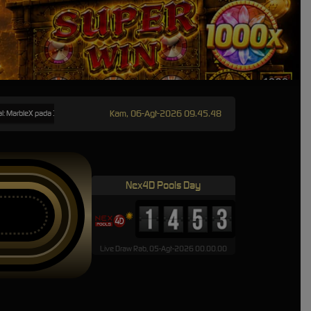
Kam, 06-Agt-2026 09.45.48
pada 31-Jul-2026 dari 00.00.00 sampai 31-Jul-2027 00.00.00. Selama waktu ini, MarbleX perm
Nex4D Pools Day
Live Draw Rab, 05-Agt-2026 00.00.00