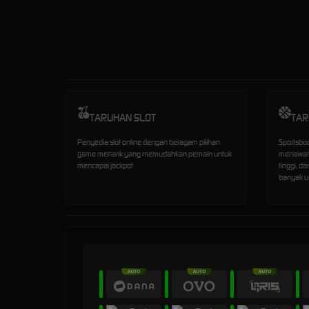
TARUHAN SLOT
TAR
Penyedia slot online dengan beragam pilihan
Sportsboo
game menarik yang memudahkan pemain untuk
menawark
mencapai jackpot
tinggi, d
banyak u