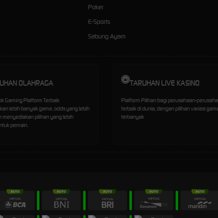
Poker
E-Sports
Sabung Ayam
UHAN OLAHRAGA
TARUHAN LIVE KASINO
k Gaming Platform Terbaik
Platform Pilihan bagi perusahaan-perusah
an lebih banyak game, odds yang lebih
terbaik di dunia, dengan pilihan variasi gam
an menyediakan pilihan yang lebih
terbanyak
ntuk pemain.