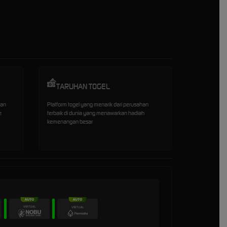
TARUHAN TOGEL
aan
Platform togel yang menarik dari perusahan
e
terbaik di dunia yang menawarkan hadiah
kemenangan besar