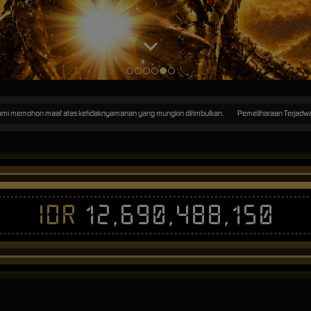
ohon maaf atas ketidaknyamanan yang mungkin ditimbulkan.
Pemeliharaan Terjadwal: MarbleX 
IDR
12,690,488,150