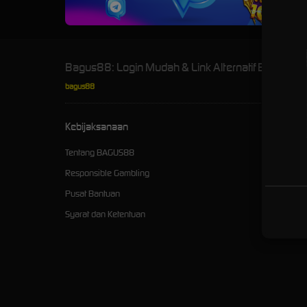
Bagus88: Login Mudah & Link Alternatif Bebas Blo
bagus88
Kebijaksanaan
Platfor
Tentang BAGUS88
Promosi
Responsible Gambling
Loyalty
Pusat Bantuan
Referral
Syarat dan Ketentuan