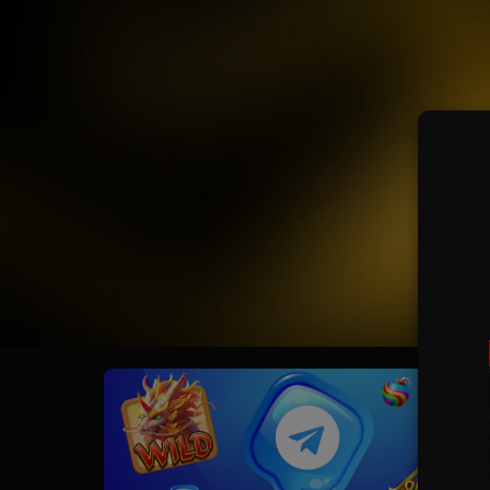
jhonsup****i
IDR
831,200.00
Mahjong Ways
bag****y
IDR
776,000.00
Wild Bounty Showdown
bag****y
IDR
762,000.00
Wild Bandito
jhonsup****i
IDR
756,400.00
Mahjong Ways
r***n
IDR
599,100.00
Gates of Gatot Kaca 1000