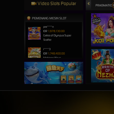
Video Slots Popular
PEMENANG MESIN SLOT
pre****n
IDR
1,978,130.00
Gates of Olympus Super
Scatter
i****3
IDR
1,748,400.00
Mahjong Ways
agunfad****1
IDR
1,348,110.00
Starlight Princess™ 1000
bag****y
IDR
862,400.00
Wild Bounty Showdown
bag****y
IDR
849,000.00
Wild Bandito