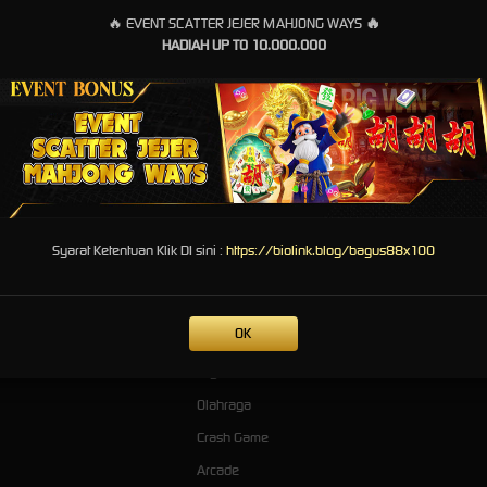
🔥
EVENT SCATTER JEJER MAHJONG WAYS
🔥
HADIAH UP TO 10.000.000
kir
m
Kategori
D
Hot Games
Syarat Ketentuan Klik DI sini :
https://biolink.blog/bagus88x100
Slots
Live Casino
OK
Race
Togel
Olahraga
Crash Game
Arcade